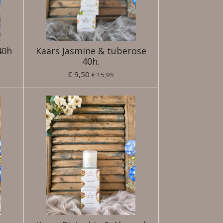
40h
Kaars Jasmine & tuberose
40h.
€ 9,50
€ 15,95