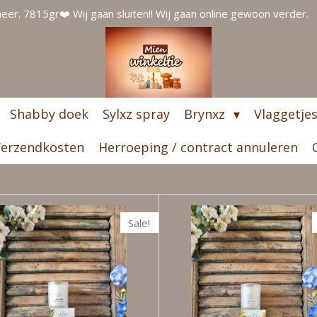
er. 7815gr❤️ Wij gaan sluiten!! Wij gaan online gewoon verder.
Shabby doek
Sylxz spray
Brynxz
Vlaggetje
erzendkosten
Herroeping / contract annuleren
Sale!