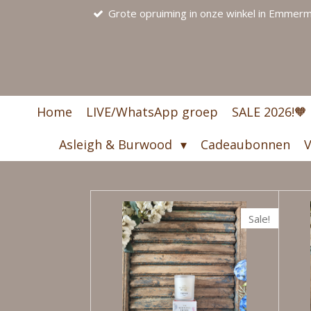
Grote opruiming in onze winkel in Emmerme
Ga
direct
naar
de
hoofdinhoud
Home
LIVE/WhatsApp groep
SALE 2026!🧡
Asleigh & Burwood
Cadeaubonnen
V
Sale!