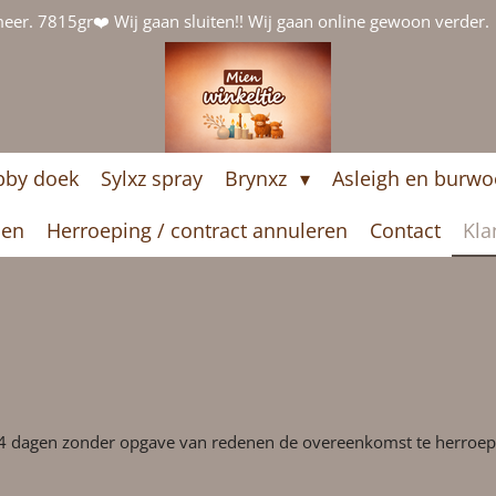
er. 7815gr❤️ Wij gaan sluiten!! Wij gaan online gewoon verder.
bby doek
Sylxz spray
Brynxz
Asleigh en burw
nen
Herroeping / contract annuleren
Contact
Kla
d
14 dagen zonder opgave van redenen de overeenkomst te herroep