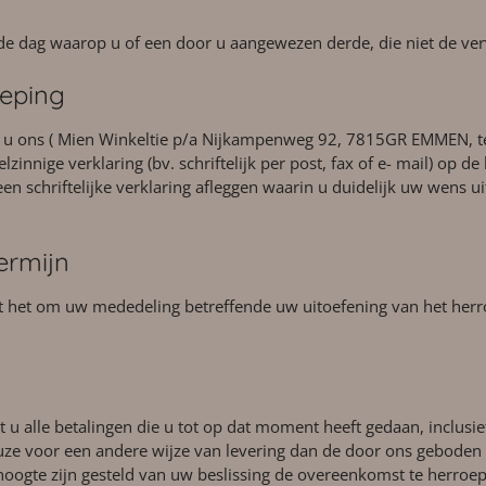
e dag waarop u of een door u aangewezen derde, die niet de vervoe
oeping
t u ons ( Mien Winkeltie p/a Nijkampenweg 92, 7815GR EMMEN, t
nnige verklaring (bv. schriftelijk per post, fax of e- mail) op de
n schriftelijke verklaring afleggen waarin u duidelijk uw wens 
ermijn
t het om uw mededeling betreffende uw uitoefening van het herr
 u alle betalingen die u tot op dat moment heeft gedaan, inclusie
ze voor een andere wijze van levering dan de door ons geboden s
 hoogte zijn gesteld van uw beslissing de overeenkomst te herroep