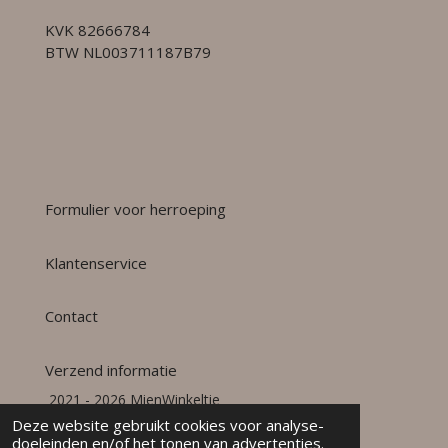
KVK 82666784
BTW NL003711187B79
Formulier voor herroeping
Klantenservice
Contact
Verzend informatie
2021 - 2026 MienWinkeltie
Powered by
JouwWeb
Deze website gebruikt cookies voor analyse-
doeleinden en/of het tonen van advertenties.