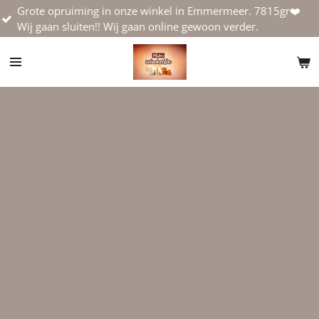
e opruiming in onze winkel in Emmermeer. 7815gr❤️
Ga
aan sluiten!! Wij gaan online gewoon verder.
direct
naar
de
hoofdinhoud