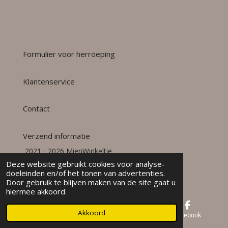
Formulier voor herroeping
Klantenservice
Contact
Verzend informatie
2021 - 2026 MienWinkeltie
Powered by
JouwWeb
Deze website gebruikt cookies voor analyse-
doeleinden en/of het tonen van advertenties.
Door gebruik te blijven maken van de site gaat u
hiermee akkoord.
Akkoord
E-mailadres
Kaart
Facebook