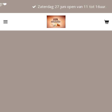
️
Ga
Zaterdag 27 juni open van 11 tot 16uur.
direct
naar
de
hoofdinhoud