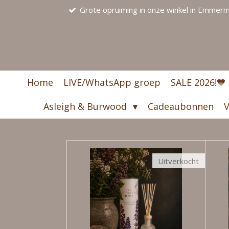
Grote opruiming in onze winkel in Emmerme
Ga
direct
naar
de
hoofdinhoud
Home
LIVE/WhatsApp groep
SALE 2026!🧡
Asleigh & Burwood
Cadeaubonnen
V
Uitverkocht