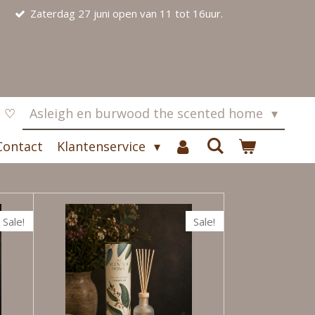
Zaterdag 27 juni open van 11 tot 16uur.
s ♡
Asleigh en burwood the scented home
Contact
Klantenservice
Sale!
Sale!