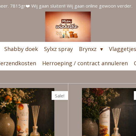
er. 7815gr❤️ Wij gaan sluiten!! Wij gaan online gewoon verder.
Shabby doek
Sylxz spray
Brynxz
Vlaggetje
erzendkosten
Herroeping / contract annuleren
Sale!