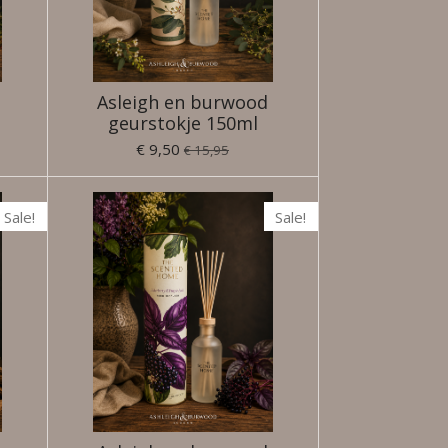
Asleigh en burwood
geurstokje 150ml
€ 9,50
€ 15,95
Sale!
Sale!