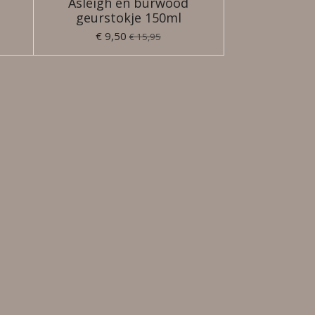
Asleigh en burwood
geurstokje 150ml
€ 9,50
€ 15,95