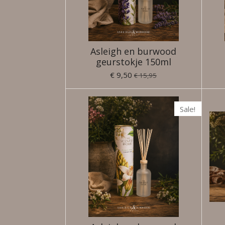
Asleigh en burwood
geurstokje 150ml
€ 9,50
€ 15,95
Sale!