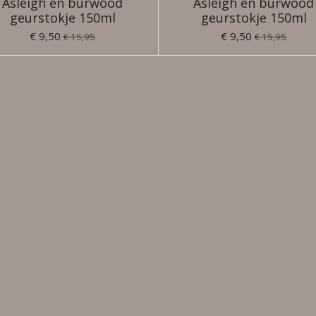
Asleigh en burwood
Asleigh en burwood
geurstokje 150ml
geurstokje 150ml
€ 9,50
€ 9,50
€ 15,95
€ 15,95