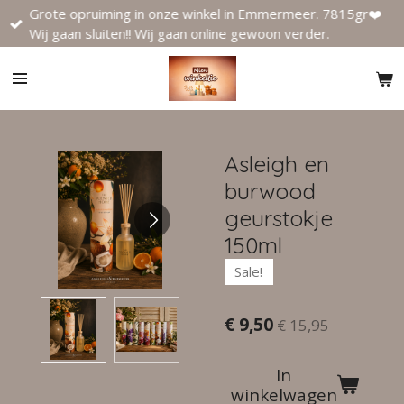
Grote opruiming in onze winkel in Emmermeer. 7815gr❤️
Ga
Wij gaan sluiten!! Wij gaan online gewoon verder.
direct
naar
de
hoofdinhoud
Asleigh en
burwood
geurstokje
150ml
Sale!
€ 9,50
€ 15,95
In
winkelwagen