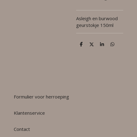
Asleigh en burwood
geurstokje 150ml
D
D
S
D
e
e
h
e
l
e
a
l
e
l
r
e
n
e
n
Formulier voor herroeping
Klantenservice
Contact