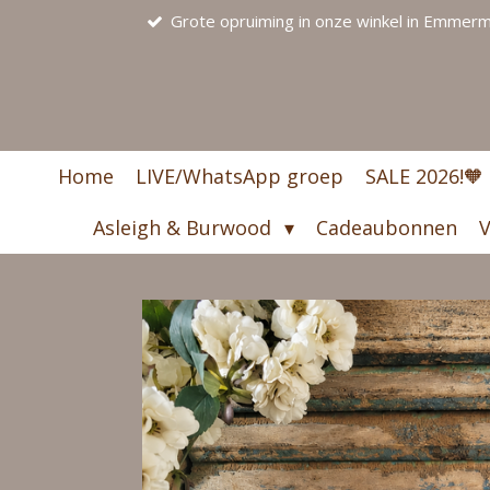
Grote opruiming in onze winkel in Emmerme
Ga
direct
naar
de
hoofdinhoud
Home
LIVE/WhatsApp groep
SALE 2026!🧡
Asleigh & Burwood
Cadeaubonnen
V