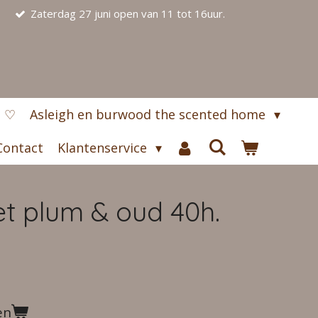
Zaterdag 27 juni open van 11 tot 16uur.
s ♡
Asleigh en burwood the scented home
Contact
Klantenservice
et plum & oud 40h.
en