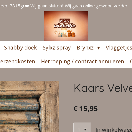
er. 7815gr❤️ Wij gaan sluiten!! Wij gaan online gewoon verder.
Shabby doek
Sylxz spray
Brynxz
Vlaggetje
erzendkosten
Herroeping / contract annuleren
Kaars Velv
€ 15,95
In winkelwag