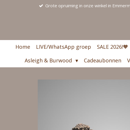
Grote opruiming in onze winkel in Emmerme
Ga
direct
naar
de
hoofdinhoud
Home
LIVE/WhatsApp groep
SALE 2026!🧡
Asleigh & Burwood
Cadeaubonnen
V