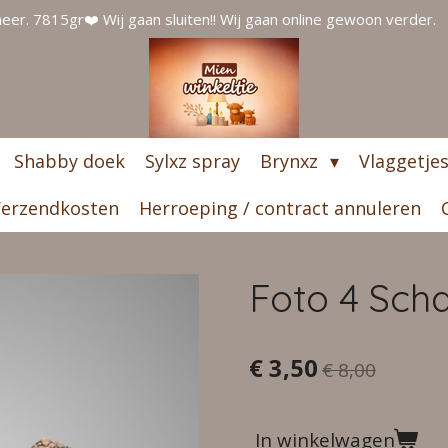
er. 7815gr❤️ Wij gaan sluiten!! Wij gaan online gewoon verder.
Shabby doek
Sylxz spray
Brynxz
Vlaggetje
erzendkosten
Herroeping / contract annuleren
Foto 4 Scha
€ 3,50
€ 8,00
In winkelwagen