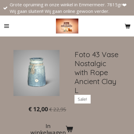
Grote opruiming in onze winkel in Emmermeer. 7815gr❤️
Ga
Wij gaan sluiten!! Wij gaan online gewoon verder.
direct
naar
de
hoofdinhoud
Foto 43 Vase
Nostalgic
with Rope
Ancient Clay
L
Sale!
€ 12,00
€ 22,95
In
winkelwagen