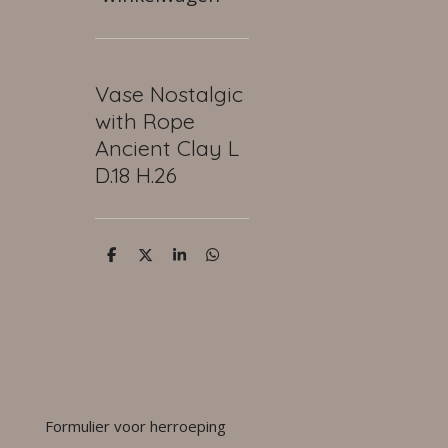
Vase Nostalgic
with Rope
Ancient Clay L
D.18 H.26
D
D
S
D
e
e
h
e
l
e
a
l
e
l
r
e
n
e
n
Formulier voor herroeping