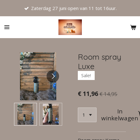
Ga
Zaterdag 27 juni open van 11 tot 16uur.
direct
naar
de
hoofdinhoud
Room spray
Luxe
Sale!
€ 11,96
€ 14,95
In
winkelwagen
Room spray Karma